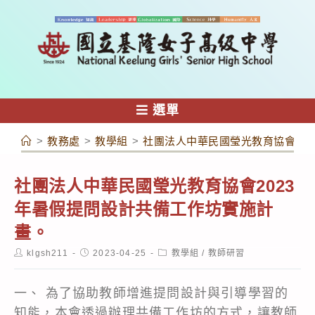
跳
轉
至
主
要
內
選單
容
>
教務處
>
教學組
>
社團法人中華民國瑩光教育協會20
社團法人中華民國瑩光教育協會2023
年暑假提問設計共備工作坊實施計
畫。
Post
Post
Post
klgsh211
2023-04-25
教學組
/
教師研習
author:
published:
category:
一、 為了協助教師增進提問設計與引導學習的
知能，本會透過辦理共備工作坊的方式，讓教師