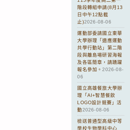
115學年度高二第一
階段轉組申請(8月13
日中午12點截
止)
2026-08-06
運動部委請國立東華
大學辦理「適應運動
共學行動站」第二階
段與離島場研習海報
及各區簡章，請踴躍
報名參加。
2026-08-
06
國立高雄餐旅大學辦
理「AI+智慧餐飲
LOGO設計競賽」活
動
2026-08-06
檢送普通型高級中等
學校生物學科中心