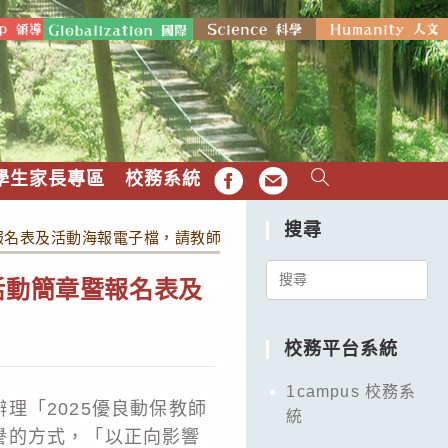
學生家長專區
校務系統
FB
EMAIL
搜尋
暨報名表及活動海報電子檔，請教師踴躍投稿報名。
Search
活動簡章暨報名表及
for:
校務平台系統
1campus 校務系
理「2025優良動保教師
統
譽的方式，「以正向影響