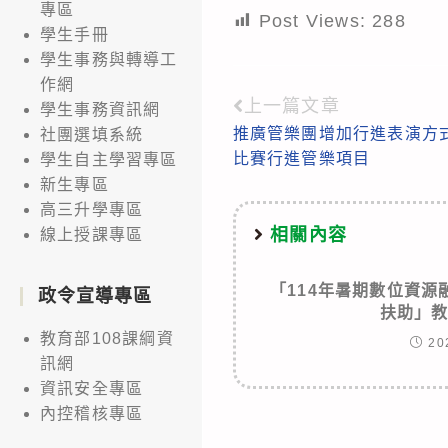
專區
Post Views:
288
學生手冊
學生事務與轉導工
作網
上一篇文章
Read
學生事務資訊網
推廣管樂團增加行進表演方
社團選填系統
more
比賽行進管樂項目
學生自主學習專區
articles
新生專區
高三升學專區
相關內容
線上授課專區
「114年暑期數位資
政令宣導專區
扶助」
教育部108課綱資
20
訊網
資訊安全專區
內控稽核專區