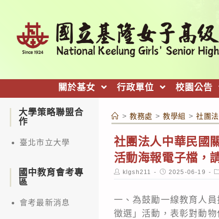
跳
轉
至
主
要
內
關於基女
行政單位
校園公告
容
大學策略聯盟合
>
教務處
>
教學組
>
社團法
作
社團法人中華民國關
臺北市立大學
活動海報電子檔，
國中教育會考專
Post
Post
P
klgsh211
2025-06-19
author:
published:
c
區
一、為鼓勵一線教育人員
會考最新消息
徵選」活動，表彰對動物