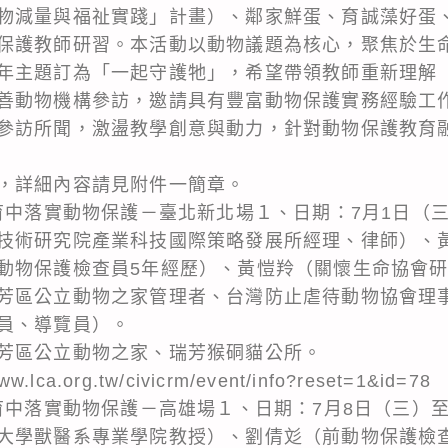
物減量與福祉實踐」計畫）、鄰家鮮蛋、育誠藻好蛋
保護教師研習。本活動以動物議題為核心，聚焦於生
年主題訂為「一起守護牠」，希望帶領教師重新理解
善動物機構參訪，邀請具有豐富動物保護實務經驗工
參訪所聞，激盪教學創意與動力，針對動物保護教育
，詳細內容請見附件一簡章。
育中落實動物保護－臺北新北場１、日期：7月1日（三
技術研究院產業科技國際策略發展所經理、律師）、
動物保護檢查員5年經歷）、黃愷羚（關懷生命協會
芳區公立動物之家管理者、台灣防止虐待動物協會理
員、導覽員）。
芳區公立動物之家、瑞芳猴硐貓公所。
ca.org.tw/civicrm/event/info?reset=1&id=78
育中落實動物保護－高雄場１、日期：7月8日（三）至
大學獸醫系專業學院教授）、劉倩彣（前動物保護檢