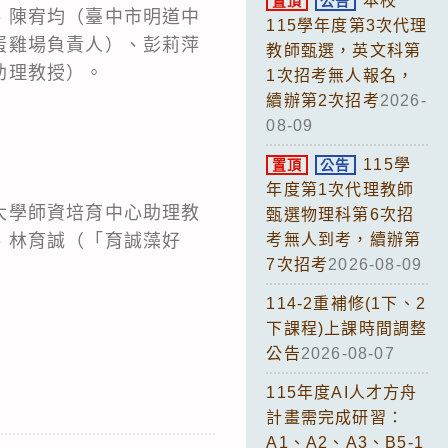
本校
置頂
公告
、陳宥均（臺中市明道中
115學年度第3次代理
蛋雞場負責人）、彭莉萍
教師甄選，英文科第
助理教授）。
1次招考無人報名，
續辦第2次招考
2026-
08-09
115學
置頂
公告
年度第1次代理教師
大學師資培育中心助理教
甄選物理科第6次招
、林育誠（「育誠藻好
考無人到考，續辦第
7次招考
2026-08-09
114-2重補修(1下、2
下課程)上課時間調整
公告
2026-08-07
115年度AI人才方舟
計畫需完成研習：
A1、A2、A3、B5-1