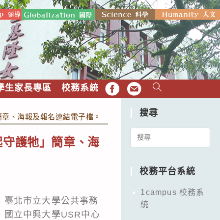
學生家長專區
校務系統
FB
EMAIL
搜尋
簡章、海報及報名連結電子檔。
Search
起守護牠」簡章、海
for:
校務平台系統
1campus 校務系
、臺北市立大學公共事務
統
國立中興大學USR中心