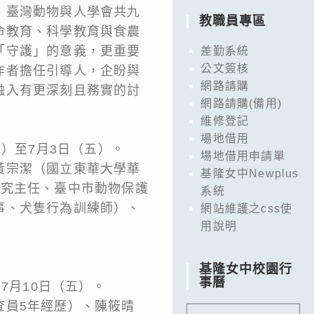
、臺灣動物與人學會共九
教職員專區
命教育、科學教育與食農
「守護」的意義，更重要
差勤系統
公文簽核
作者擔任引導人，企盼與
網路請購
融入有更深刻且務實的討
網路請購(備用)
維修登記
場地借用
）至7月3日（五）。
場地借用申請單
黃宗潔（國立東華大學華
基隆女中Newplus
研究主任、臺中市動物保護
系統
事、犬隻行為訓練師）、
網站維護之css使
用說明
基隆女中校園行
事曆
7月10日（五）。
查員5年經歷）、陳筱晴