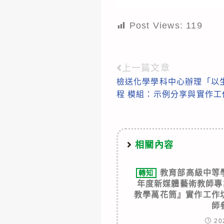
Post Views:
119
上一篇文章
Read
檢送化學學科中心辦理「以生
more
程 模組：示例分享與實作工
articles
相關內容
教育部高級中等
轉知
年度新媒體藝術教師專
教學萬花筒』實作工作
師
20