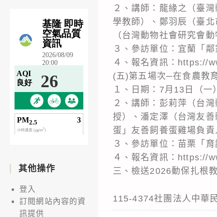
２、講師：龍緣之（臺灣
學教師）、鄭羽辰（臺北
（台灣動物社會研究會動
３、參訪單位：宜蘭「鄰
４、報名資訊：https://www.l
(五)第五場次─在食農
１、日期：7月13日（一
２、講師：彭莉萍（台灣
授）、潘定澤（台灣友善
蛋」友善飼養蛋雞場負責
３、參訪單位：苗栗「育
４、報名資訊：https://www.l
其他操作
三、檢送2026動保扎
登入
115-4374社團法人中
訂閱網站內容的資
訊提供