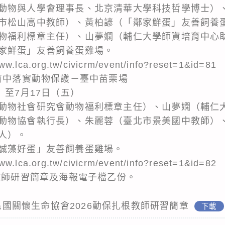
動物與人學會理事長、北京清華大學科技哲學博士）
市松山高中教師）、黃柏諺（「鄰家鮮蛋」友善飼養
物福利標章主任）、山夢嫻（輔仁大學師資培育中心
家鮮蛋」友善飼養蛋雞場。
ca.org.tw/civicrm/event/info?reset=1&id=81
教育中落實動物保護－臺中苗栗場
）至7月17日（五）
動物社會研究會動物福利標章主任）、山夢嫻（輔仁
動物協會執行長）、朱麗蓉（臺北市景美國中教師）
人）。
誠藻好蛋」友善飼養蛋雞場。
ca.org.tw/civicrm/event/info?reset=1&id=82
根教師研習簡章及海報電子檔乙份。
華民國關懷生命協會2026動保扎根教師研習簡章
下載