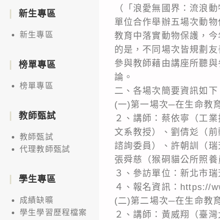
（「浪愛無國界：流浪動
新生專區
單位合作舉辦五場次動物
新生專區
教育中落實動物保護，今
的是，不同場次皆規劃友
參與教師藉由講座所聽與
榜單專區
論。
榜單專區
二、各場次簡要資訊如下
(一)第一場次─在生命教
教師甄試
２、講師：蔡依寧（工業
文系教授）、劉倩彣（前
教師甄試
諮詢委員）、許朝訓（瑞
代理教師甄試
張舜慈（猴硐貓公所照養
３、參訪單位：新北市瑞
學生專區
４、報名資訊：https://www.l
(二)第二場次─在生命教
成績缺曠
學生學習歷程檔案
２、講師：黃威翔（臺灣