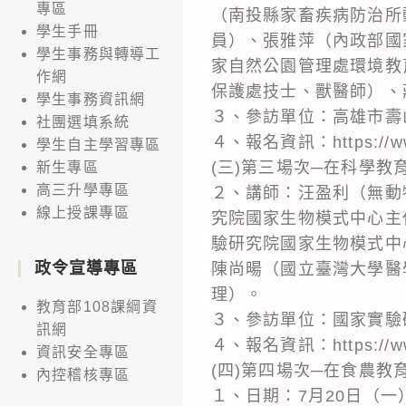
專區
（南投縣家畜疾病防治所
學生手冊
員）、張雅萍（內政部國
學生事務與轉導工
家自然公園管理處環境教
作網
保護處技士、獸醫師）、
學生事務資訊網
３、參訪單位：高雄市壽
社團選填系統
４、報名資訊：https://www.l
學生自主學習專區
(三)第三場次─在科學教
新生專區
高三升學專區
２、講師：汪盈利（無動
線上授課專區
究院國家生物模式中心主
驗研究院國家生物模式中
政令宣導專區
陳尚暘（國立臺灣大學醫
理）。
教育部108課綱資
３、參訪單位：國家實驗
訊網
４、報名資訊：https://www.l
資訊安全專區
(四)第四場次─在食農
內控稽核專區
１、日期：7月20日（一