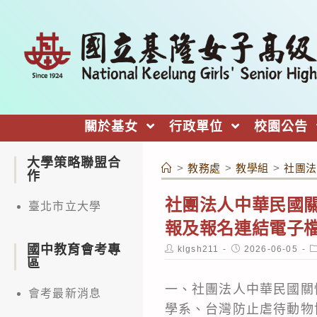
跳
轉
至
主
要
內
關於基女
行政單位
校園公告
容
大學策略聯盟合
>
教務處
>
教學組
>
社團法
作
社團法人中華民國關
臺北市立大學
報及報名連結電子
國中教育會考專
Post
Post
P
klgsh211
2026-06-05
author:
published:
c
區
一、社團法人中華民國關
會考最新消息
學系、台灣防止虐待動物