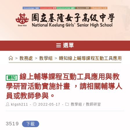
跳
轉
至
主
要
內
選單
容
>
教務處
>
教學組
>
轉知線上輔導課程互動工具應用與教
線上輔導課程互動工具應用與教
轉知
學研習活動實施計畫 ，請相關輔導人
員或教師參與。
Post
Post
Post
klgsh211
2022-05-17
教學組
/
教師研習
author:
published:
category:
3519
下載