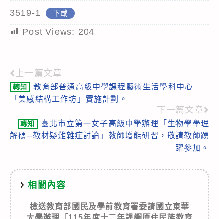
3519-1
下載
Post Views:
204
上一篇文章
Read
教育部普通高級中學課程藝術生活學科中心
轉知
more
「美感結構工作坊」實施計劃。
articles
下一篇文章
臺北市立第一女子高級中學辦理「生物學學理
轉知
解碼─教材疑難雜症討論」教師增能研習，敬請教師踴
躍參加。
相關內容
檢送教育部國民及學前教育署委請國立東華
大學辦理「115年度十二年課綱原住民族教育