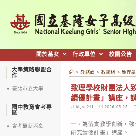
跳
轉
至
主
要
內
關於基女
行政單位
校園公告
容
大學策略聯盟合
>
教務處
>
教學組
>
致理學
作
致理學校財團法人致
臺北市立大學
績優計畫」講座，
國中教育會考專
Post
Post
P
klgsh211
2026-05-25
author:
published:
c
區
一、為落實教學創新，強
會考最新消息
研究績優計畫」講座。