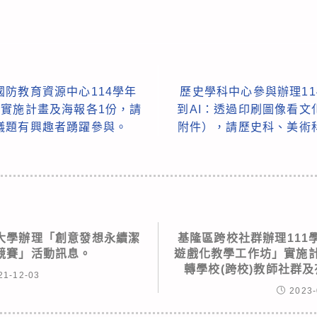
防教育資源中心114學年
歷史學科中心參與辦理1
」實施計畫及海報各1份，請
到AI：透過印刷圖像看
議題有興趣者踴躍參與。
附件），請歷史科、美術
大學辦理「創意發想永續潔
基隆區跨校社群辦理111
競賽」活動訊息。
遊戲化教學工作坊」實施計
轉學校(跨校)教師社群
21-12-03
2023-