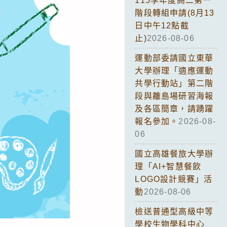
115學年度高二第一
階段轉組申請(8月13
日中午12點截
止)
2026-08-06
運動部委請國立東華
大學辦理「適應運動
共學行動站」第二階
段與離島場研習海報
及各區簡章，請踴躍
報名參加。
2026-08-
06
國立高雄餐旅大學辦
理「AI+智慧餐飲
LOGO設計競賽」活
動
2026-08-06
檢送普通型高級中等
學校生物學科中心