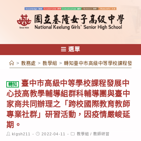
跳
轉
至
主
要
內
選單
容
>
教務處
>
教學組
>
轉知臺中巿高級中等學校課程發展
臺中巿高級中等學校課程發展中
轉知
心技高教學輔導組群科輔導團與臺中
家商共同辦理之「跨校國際教育教師
專業社群」研習活動，因疫情嚴峻延
期。
Post
Post
Post
klgsh211
2022-04-11
教學組
/
教師研習
author:
published:
category: