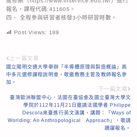
進修網（https://www.inservice.edu.tw/）進行
報名，課程代碼:411605。
四、 全程參與研習者核發3小時研習時數。
Post Views:
189
上一篇文章
Read
國立陽明交通大學舉辦「半導體原理與製造概論」高
more
中多元選修課程說明會，敬邀教務主管及教師報名參
articles
加。
下一篇文章
臺灣歐洲聯盟中心、法國在臺協會及國立臺灣大學文
學院於112年11月21日邀請法國學者 Philippe
Descola來臺進行英文演講，講題：「Ways of
Worlding: An Anthropological Approach」，敬請
踴躍報名。