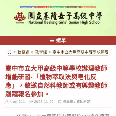
跳
轉
至
主
要
內
選單
容
>
教務處
>
教學組
>
臺中市立大甲高級中等學校辦理教
臺中市立大甲高級中等學校辦理教師
增能研習-「植物萃取法與皂化反
應」，敬邀自然科教師或有興趣教師
踴躍報名參加。
Post
Post
Post
klgsh211
2023-11-02
教學組
/
教師研習
author:
published:
category: