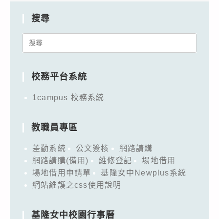
搜尋
Search
for:
校務平台系統
1campus 校務系統
教職員專區
差勤系統
公文簽核
網路請購
網路請購(備用)
維修登記
場地借用
場地借用申請單
基隆女中Newplus系統
網站維護之css使用說明
基隆女中校園行事曆