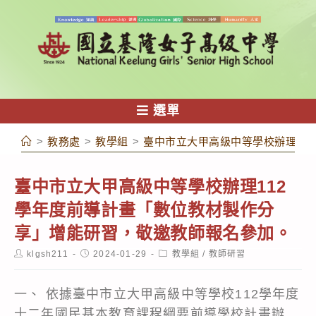
跳
轉
至
主
要
內
選單
容
>
教務處
>
教學組
>
臺中市立大甲高級中等學校辦理11
臺中市立大甲高級中等學校辦理112
學年度前導計畫「數位教材製作分
享」增能研習，敬邀教師報名參加。
Post
Post
Post
klgsh211
2024-01-29
教學組
/
教師研習
author:
published:
category:
一、 依據臺中市立大甲高級中等學校112學年度
十二年國民基本教育課程綱要前導學校計畫辦