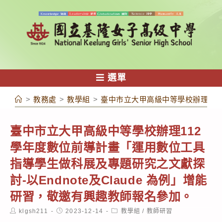
跳
轉
至
主
要
內
選單
容
>
教務處
>
教學組
>
臺中市立大甲高級中等學校辦理112
臺中市立大甲高級中等學校辦理112
學年度數位前導計畫「運用數位工具
指導學生做科展及專題研究之文獻探
討-以Endnote及Claude 為例」增能
研習，敬邀有興趣教師報名參加。
Post
Post
Post
klgsh211
2023-12-14
教學組
/
教師研習
author:
published:
category: