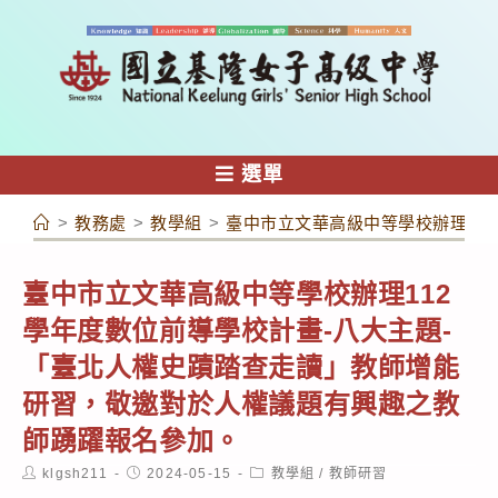
跳
轉
至
主
要
內
選單
容
>
教務處
>
教學組
>
臺中市立文華高級中等學校辦理11
臺中市立文華高級中等學校辦理112
學年度數位前導學校計畫-八大主題-
「臺北人權史蹟踏查走讀」教師增能
研習，敬邀對於人權議題有興趣之教
師踴躍報名參加。
Post
Post
Post
klgsh211
2024-05-15
教學組
/
教師研習
author:
published:
category: