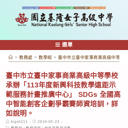
跳
轉
至
主
要
內
選單
容
>
教務處
>
教學組
>
臺中市立臺中家事商業高級中等學校
臺中市立臺中家事商業高級中等學校
承辦「113年度新興科技教學遠距示
範服務計畫推廣中心」 SDGs 全國高
中智能創客企劃爭霸賽師資培訓，詳
如說明。
Post
Post
klgsh211
2024-05-23
author:
published:
Post