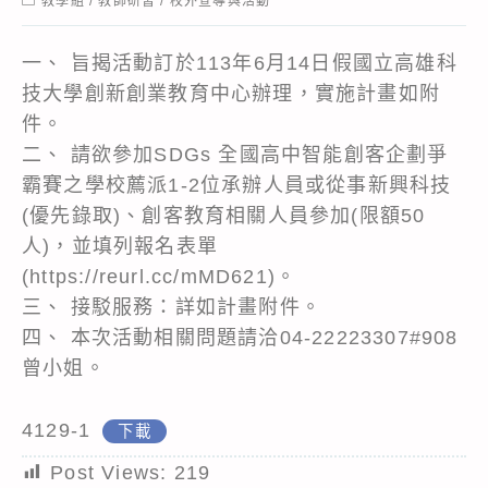
教學組
/
教師研習
/
校外宣導與活動
category:
一、 旨揭活動訂於113年6月14日假國立高雄科
技大學創新創業教育中心辦理，實施計畫如附
件。
二、 請欲參加SDGs 全國高中智能創客企劃爭
霸賽之學校薦派1-2位承辦人員或從事新興科技
(優先錄取)、創客教育相關人員參加(限額50
人)，並填列報名表單
(https://reurl.cc/mMD621)。
三、 接駁服務：詳如計畫附件。
四、 本次活動相關問題請洽04-22223307#908
曾小姐。
4129-1
下載
Post Views:
219