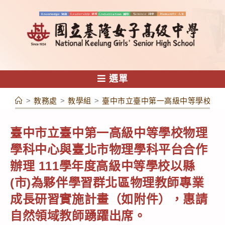
跳
轉
至
主
要
內
選單
容
>
教務處
>
教學組
>
臺中市立臺中第一高級中等學校物理
臺中市立臺中第一高級中等學校物理
學科中心與臺北市物理學科平台合作
辦理 111學年度高級中等學校以縣
(市)為夥伴學習群北區物理教師專業
成長研習實施計畫（如附件），惠請
自然領域教師踴躍出席。