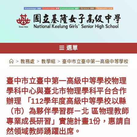
跳
轉
至
主
要
內
選單
容
>
教務處
>
教學組
>
臺中市立臺中第一高級中等學校物理
臺中市立臺中第一高級中等學校物理
學科中心與臺北市物理學科平台合作
辦理 「112學年度高級中等學校以縣
（市）為夥伴學習群－北 區物理教師
專業成長研習」實施計畫1份，惠請自
然領域教師踴躍出席。