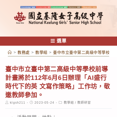
跳
轉
至
主
要
內
選單
容
>
教務處
>
教學組
>
臺中市立臺中第二高級中等學校前導
臺中市立臺中第二高級中等學校前導
計畫將於112年6月6日辦理「AI盛行
時代下的英 文寫作策略」工作坊，敬
邀教師參加。
Post
Post
Post
klgsh211
2023-05-24
教學組
/
教師研習
author:
published:
category: