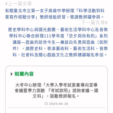
上一篇文章
Read
有關臺北市立第一女子高級中學辦理「科學活動到科
more
普寫作經驗分享」教師增能研習，敬請教師躍參與。
articles
下一篇文章
歷史學科中心與國光劇團、藝術生活學科中心及音樂
學科中心聯合辦理111學年度「京夕與你有約」系列
講座—崑曲的前世今生—兼談白先勇與崑曲（如附
件），請歷史科、表演藝術科、藝術生活科、音樂
科、社會科及關心戲曲文化之教師踴躍報名參加。
相關內容
大考中心辦理「大學入學考試素養導向宣導
會議暨學力測驗 『考試說明』諮詢會議－國
文科」，鼓勵教師報名。
2026-06-26