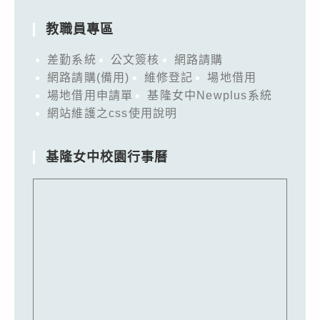
教職員專區
差勤系統
公文簽核
網路請購
網路請購(備用)
維修登記
場地借用
場地借用申請單
基隆女中Newplus系統
網站維護之css使用說明
基隆女中校園行事曆