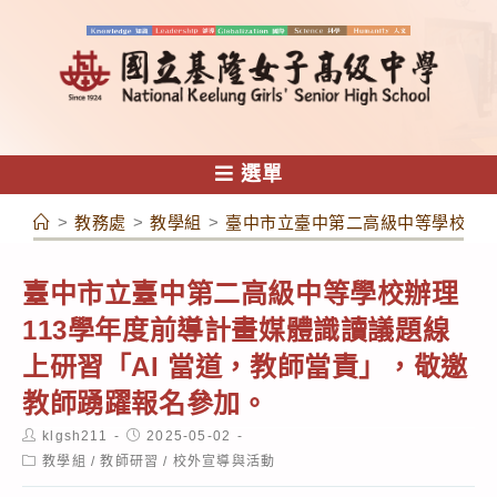
跳
轉
至
主
要
內
選單
容
>
教務處
>
教學組
>
臺中市立臺中第二高級中等學校辦理
臺中市立臺中第二高級中等學校辦理
113學年度前導計畫媒體識讀議題線
上研習「AI 當道，教師當責」，敬邀
教師踴躍報名參加。
Post
Post
klgsh211
2025-05-02
author:
published:
Post
教學組
/
教師研習
/
校外宣導與活動
category: