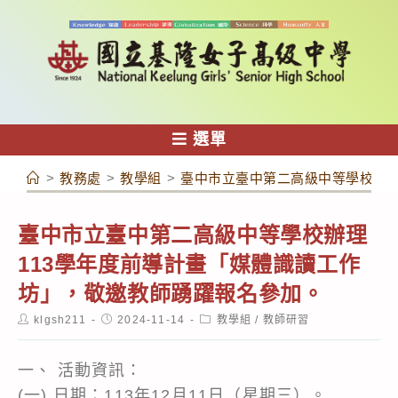
跳
轉
至
主
要
內
選單
容
>
教務處
>
教學組
>
臺中市立臺中第二高級中等學校辦理
臺中市立臺中第二高級中等學校辦理
113學年度前導計畫「媒體識讀工作
坊」，敬邀教師踴躍報名參加。
Post
Post
Post
klgsh211
2024-11-14
教學組
/
教師研習
author:
published:
category:
一、 活動資訊：
(一) 日期：113年12月11日（星期三）。