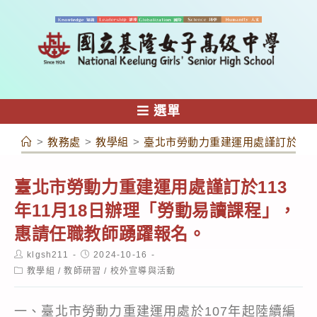
跳
轉
至
主
要
內
選單
容
>
教務處
>
教學組
>
臺北市勞動力重建運用處謹訂於11
臺北市勞動力重建運用處謹訂於113
年11月18日辦理「勞動易讀課程」，
惠請任職教師踴躍報名。
Post
Post
klgsh211
2024-10-16
author:
published:
Post
教學組
/
教師研習
/
校外宣導與活動
category:
一、臺北市勞動力重建運用處於107年起陸續編