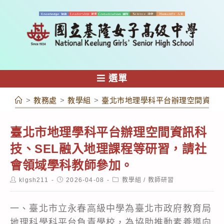
跳
轉
至
主
要
內
選單
容
>
教務處
>
教學組
>
臺北市地理學科平台辦理空間資訊科
臺北市地理學科平台辦理空間資訊科
技、SEL融入地理課程等研習，請社
會領域學科教師參加。
Post
Post
Post
klgsh211
2026-04-08
教學組
/
教師研習
author:
published:
category:
一、臺北市立永春高級中學為臺北市政府教育局
地理科學科平台負責學校，為協助推動素養導向