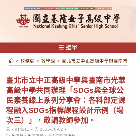
跳
轉
至
主
要
內
選單
容
>
教務處
>
教學組
>
臺北市立中正高級中學與臺南市光華
臺北市立中正高級中學與臺南市光華
高級中學共同辦理「SDGs與全球公
民素養線上系列分享會：各科部定課
程融入SDGs指標課程設計示例（場
次三）」，敬請教師參加。
Post
Post
klgsh211
2025-05-02
author:
published:
Post