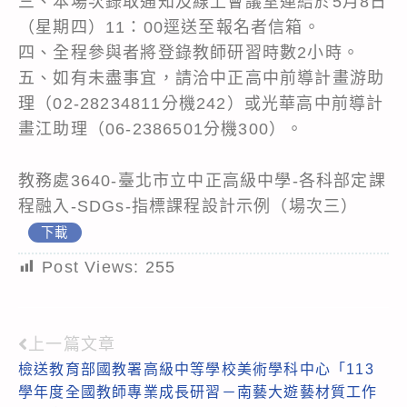
三、本場次錄取通知及線上會議室連結於5月8日
（星期四）11：00逕送至報名者信箱。
四、全程參與者將登錄教師研習時數2小時。
五、如有未盡事宜，請洽中正高中前導計畫游助
理（02-28234811分機242）或光華高中前導計
畫江助理（06-2386501分機300）。
教務處3640-臺北市立中正高級中學-各科部定課
程融入-SDGs-指標課程設計示例（場次三）
下載
Post Views:
255
上一篇文章
Read
檢送教育部國教署高級中等學校美術學科中心「113
more
學年度全國教師專業成長研習－南藝大遊藝材質工作