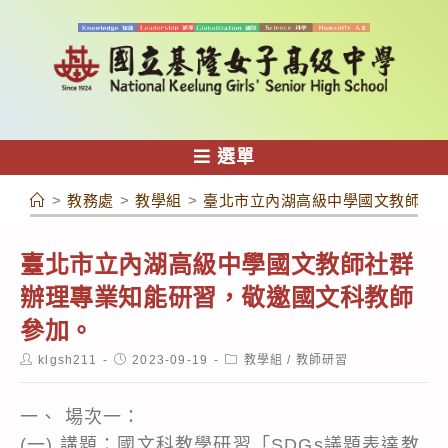
跳
轉
至
主
要
內
選單
容
>
教務處
>
教學組
>
臺北市立內湖高級中學國文教師社
臺北市立內湖高級中學國文教師社群
辦理專業知能研習，敬邀國文科教師
參加。
Post
Post
Post
klgsh211
2023-09-19
教學組
/
教師研習
author:
published:
category:
一、 場次一：
(一) 講題：國文科教學研習「SDGs議題表達教