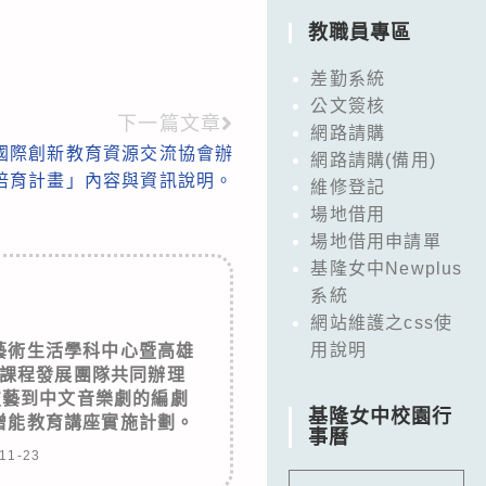
教職員專區
差勤系統
公文簽核
下一篇文章
網路請購
國際創新教育資源交流協會辦
網路請購(備用)
培育計畫」內容與資訊說明。
維修登記
場地借用
場地借用申請單
基隆女中Newplus
系統
網站維護之css使
用說明
藝術生活學科中心暨高雄
課程發展團隊共同辦理
技藝到中文音樂劇的編劇
基隆女中校園行
增能教育講座實施計劃。
事曆
11-23