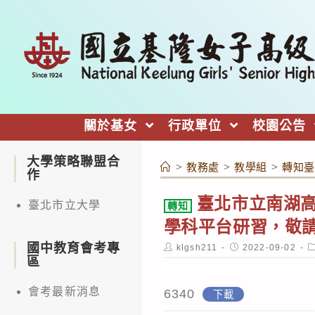
跳
轉
至
主
要
內
關於基女
行政單位
校園公告
容
大學策略聯盟合
>
教務處
>
教學組
>
轉知臺
作
臺北市立南湖
臺北市立大學
轉知
學科平台研習，敬
國中教育會考專
Post
Post
P
klgsh211
2022-09-02
author:
published:
c
區
會考最新消息
6340
下載