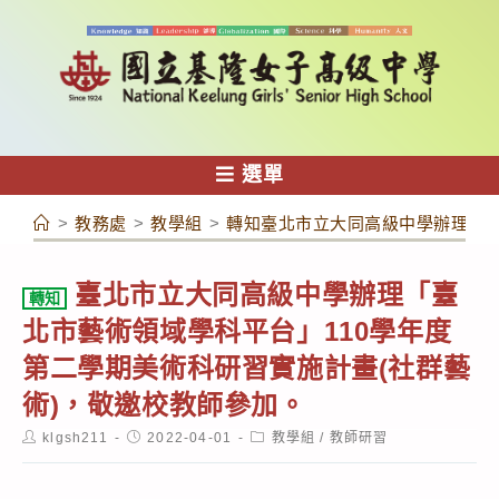
跳
轉
至
主
要
內
選單
容
>
教務處
>
教學組
>
轉知臺北市立大同高級中學辦理「臺
臺北市立大同高級中學辦理「臺
轉知
北市藝術領域學科平台」110學年度
第二學期美術科研習實施計畫(社群藝
術)，敬邀校教師參加。
Post
Post
Post
klgsh211
2022-04-01
教學組
/
教師研習
author:
published:
category: