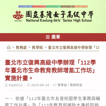
跳
轉
至
主
要
內
選單
容
>
教務處
>
教學組
>
臺北市立復興高級中學辦理「112
臺北市立復興高級中學辦理「112學
年臺北市生命教育教師增能工作坊」
實施計畫。
Post
Post
Post
klgsh211
2023-08-24
教學組
/
教師研習
author:
published:
category:
一、 依據「112年臺北市友善校園學生事務與輔
導工作計畫」及「112年教育部補助大專校院辦