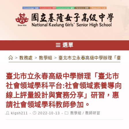
跳
轉
至
主
要
內
選單
容
>
教務處
>
教學組
>
臺北市立永春高級中學辦理「臺北
臺北市立永春高級中學辦理「臺北市
社會領域學科平台:社會領域素養導向
線上評量設計與實務分享」研習，惠
請社會領域學科教師參加。
Post
Post
Post
klgsh211
2022-10-13
教學組
/
教師研習
author:
published:
category: