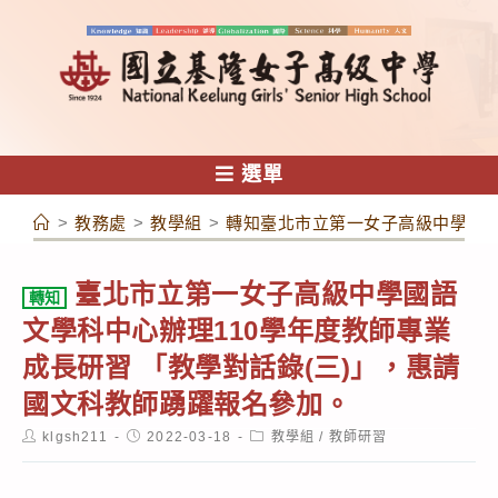
跳
轉
至
主
要
內
選單
容
>
教務處
>
教學組
>
轉知臺北市立第一女子高級中學國語
臺北市立第一女子高級中學國語
轉知
文學科中心辦理110學年度教師專業
成長研習 「教學對話錄(三)」，惠請
國文科教師踴躍報名參加。
Post
Post
Post
klgsh211
2022-03-18
教學組
/
教師研習
author:
published:
category: