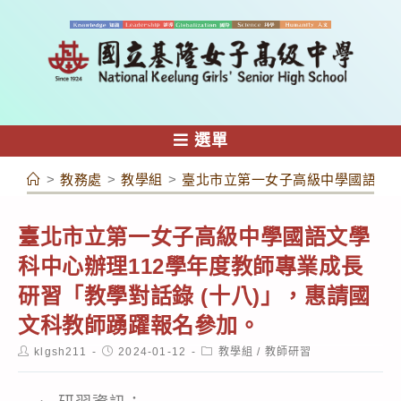
跳
轉
至
主
要
內
選單
容
>
教務處
>
教學組
>
臺北市立第一女子高級中學國語文學
臺北市立第一女子高級中學國語文學
科中心辦理112學年度教師專業成長
研習「教學對話錄 (十八)」，惠請國
文科教師踴躍報名參加。
Post
Post
Post
klgsh211
2024-01-12
教學組
/
教師研習
author:
published:
category: