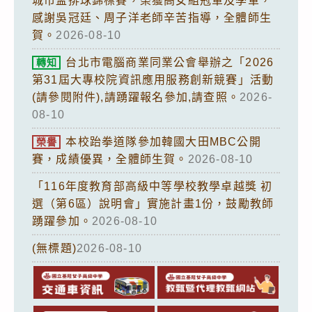
城市盃排球錦標賽，榮獲高女組冠軍及季軍，
感謝吳冠廷、周子洋老師辛苦指導，全體師生
賀。
2026-08-10
台北市電腦商業同業公會舉辦之「2026
轉知
第31屆大專校院資訊應用服務創新競賽」活動
(請參閱附件),請踴躍報名參加,請查照。
2026-
08-10
本校跆拳道隊參加韓國大田MBC公開
榮譽
賽，成績優異，全體師生賀。
2026-08-10
「116年度教育部高級中等學校教學卓越獎 初
選（第6區）說明會」實施計畫1份，鼓勵教師
踴躍參加。
2026-08-10
(無標題)
2026-08-10