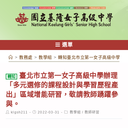
跳
轉
至
主
要
內
選單
容
>
教務處
>
教學組
>
轉知臺北市立第一女子高級中學辦
臺北市立第一女子高級中學辦理
轉知
「多元選修的課程設計與學習歷程產
出」區域增能研習，敬請教師踴躍參
與。
Post
Post
Post
klgsh211
2022-03-31
教學組
/
教師研習
author:
published:
category: