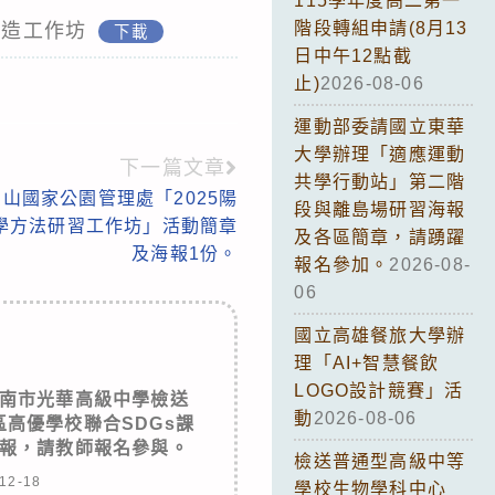
115學年度高二第一
階段轉組申請(8月13
改造工作坊
下載
日中午12點截
止)
2026-08-06
運動部委請國立東華
大學辦理「適應運動
下一篇文章
共學行動站」第二階
山國家公園管理處「2025陽
段與離島場研習海報
學方法研習工作坊」活動簡章
及各區簡章，請踴躍
及海報1份。
報名參加。
2026-08-
06
國立高雄餐旅大學辦
理「AI+智慧餐飲
LOGO設計競賽」活
南市光華高級中學檢送
動
2026-08-06
區高優學校聯合SDGs課
報，請教師報名參與。
檢送普通型高級中等
12-18
學校生物學科中心