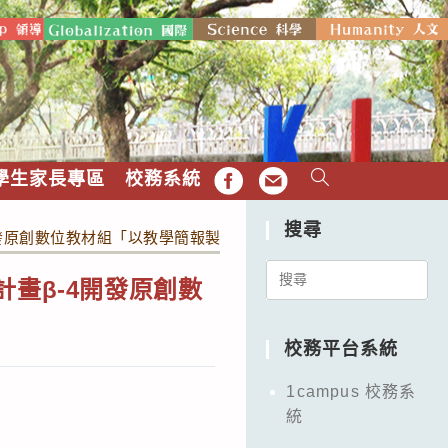
學生家長專區
校務系統
FB
EMAIL
搜尋
開發原創數位教材組「以教學簡報製作數位教材之視覺改造工作坊」
Search
畫β-4開發原創數
for:
校務平台系統
1campus 校務系
統