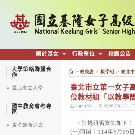
跳
轉
至
主
要
內
關於基女
行政單位
校園公告
容
大學策略聯盟合
>
教務處
>
教學組
>
臺北市
作
臺北市立第一女子高
臺北市立大學
位教材組「以教學
國中教育會考專
Post
Post
P
klgsh211
2025-05-12
author:
published:
c
區
一、旨揭研習資訊如下：
會考最新消息
(一)時間：114年5月29