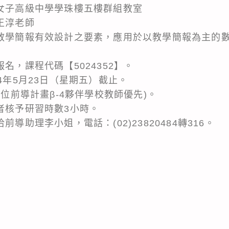
一女子高級中學學珠樓五樓群組教室
王淳老師
析教學簡報有效設計之要素，應用於以教學簡報為主的
名，課程代碼【5024352】。
14年5月23日（星期五）截止。
數位前導計畫β-4夥伴學校教師優先)。
者核予研習時數3小時。
前導助理李小姐，電話：(02)23820484轉316。