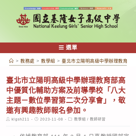
跳
轉
至
主
要
內
選單
容
>
教務處
>
教學組
>
臺北市立陽明高級中學辦理教育部
臺北市立陽明高級中學辦理教育部高
中優質化輔助方案及前導學校「八大
主題－數位學習第二次分享會」，敬
邀有興趣教師報名參加。
Post
Post
Post
klgsh211
2023-11-08
教學組
/
教師研習
author:
published:
category: