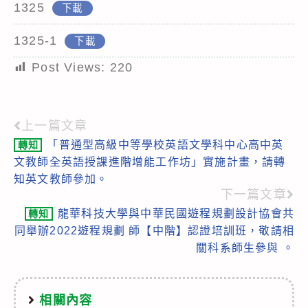
1325
下載
1325-1
下載
Post Views:
220
上一篇文章
Read
「普通型高級中等學校英語文學科中心高中英
轉知
more
文教師全英語授課進階增能工作坊」實施計畫，請轉
articles
知英文教師參加。
下一篇文章
龍華科技大學與中華民國遊程規劃設計協會共
轉知
同舉辦2022遊程規劃 師【中階】認證培訓班，敬請相
關科系師生參與 。
相關內容