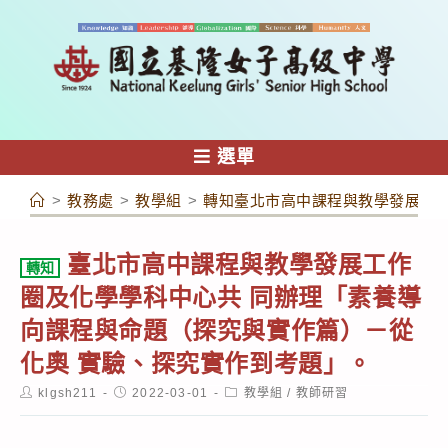
跳
轉
至
主
要
內
選單
容
>
教務處
>
教學組
>
轉知臺北市高中課程與教學發展工作
臺北市高中課程與教學發展工作
轉知
圈及化學學科中心共 同辦理「素養導
向課程與命題（探究與實作篇）－從
化奧 實驗、探究實作到考題」。
Post
Post
Post
klgsh211
2022-03-01
教學組
/
教師研習
author:
published:
category: