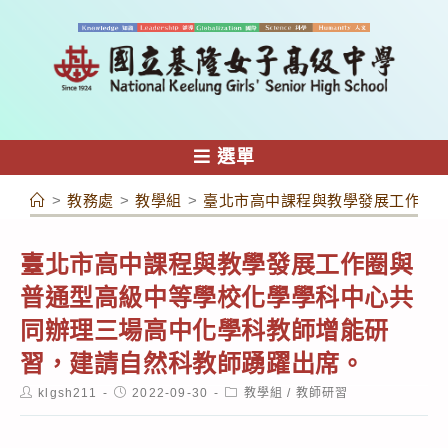
跳
轉
至
主
要
內
選單
容
>
教務處
>
教學組
>
臺北市高中課程與教學發展工作圈
臺北市高中課程與教學發展工作圈與
普通型高級中等學校化學學科中心共
同辦理三場高中化學科教師增能研
習，建請自然科教師踴躍出席。
Post
Post
Post
klgsh211
2022-09-30
教學組
/
教師研習
author:
published:
category: