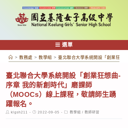
跳
轉
至
主
要
內
選單
容
>
教務處
>
教學組
>
臺北聯合大學系統開設「創業狂想曲
臺北聯合大學系統開設「創業狂想曲-
序章 我的新創時代」磨課師
（MOOCs）線上課程，敬請師生踴
躍報名。
Post
Post
Post
klgsh211
2022-09-05
教學組
/
教師研習
author:
published:
category: