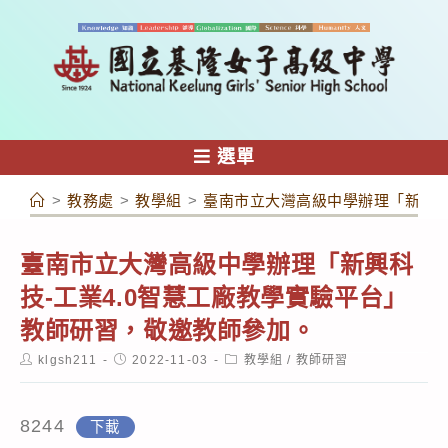
跳
轉
至
主
要
內
選單
容
>
教務處
>
教學組
>
臺南市立大灣高級中學辦理「新興科
臺南市立大灣高級中學辦理「新興科
技-工業4.0智慧工廠教學實驗平台」
教師研習，敬邀教師參加。
Post
Post
Post
klgsh211
2022-11-03
教學組
/
教師研習
author:
published:
category:
8244
下載