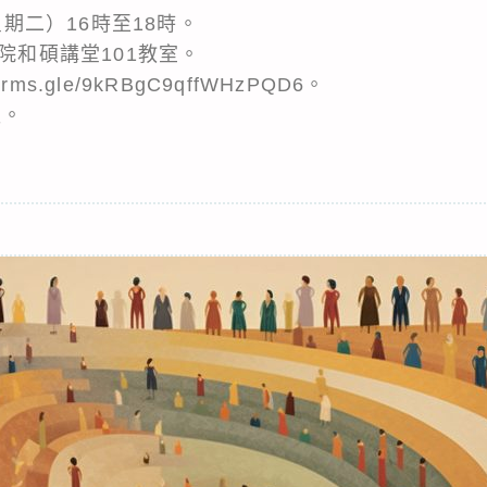
星期二）16時至18時。
科院和碩講堂101教室。
orms.gle/9kRBgC9qffWHzPQD6。
報。