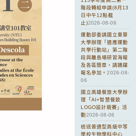
115學年度高二第一
階段轉組申請(8月13
日中午12點截
止)
2026-08-06
運動部委請國立東華
大學辦理「適應運動
共學行動站」第二階
段與離島場研習海報
及各區簡章，請踴躍
報名參加。
2026-08-
06
國立高雄餐旅大學辦
理「AI+智慧餐飲
LOGO設計競賽」活
動
2026-08-06
檢送普通型高級中等
學校生物學科中心