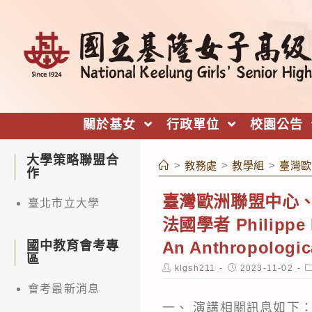
跳
轉
至
主
要
內
關於基女
行政單位
校園公告
容
大學策略聯盟合
>
教務處
>
教學組
>
臺灣歐洲
作
臺灣歐洲聯盟中心、
臺北市立大學
法國學者 Philipp
An Anthropol
國中教育會考專
區
Post
Post
P
klgsh211
2023-11-02
author:
published:
c
會考最新消息
一、 演講相關訊息如下