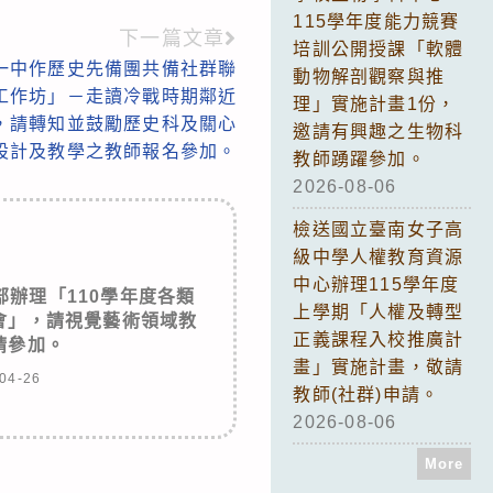
115學年度能力競賽
下一篇文章
培訓公開授課「軟體
一中作歷史先備團共備社群聯
動物解剖觀察與推
學工作坊」－走讀冷戰時期鄰近
理」實施計畫1份，
)，請轉知並鼓勵歷史科及關心
邀請有興趣之生物科
設計及教學之教師報名參加。
教師踴躍參加。
2026-08-06
檢送國立臺南女子高
級中學人權教育資源
中心辦理115學年度
辦理「110學年度各類
上學期「人權及轉型
會」，請視覺藝術領域教
正義課程入校推廣計
請參加。
畫」實施計畫，敬請
04-26
教師(社群)申請。
2026-08-06
More