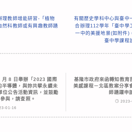
辦理教師增能研習-「植物
有關歷史學科中心與臺中
自然科教師或有興趣教師踴
合辦理112學年「臺中
一中的美援地景(如附件
臺中學課程
 月 8 日舉辦「2023 國際
基隆市政府來函轉知教育部
的半導體，與妳共擘永續未
美感課程－北區教案分享
單位公告活動資訊，並鼓勵
師踴躍申
躍參與，請查照。
2023-
23-01-16