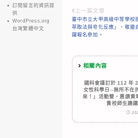
訂閱留言的資訊提
上一篇文章
Read
供
臺中市立大甲高級中等學校
WordPress.org
more
萃取法與皂化反應」，敬邀
台灣繁體中文
articles
躍報名參加。
相關內容
國科會謹訂於 112 年 2
女性科學日─無所不在
來！」活動營，惠請貴
貴校師生踴
20