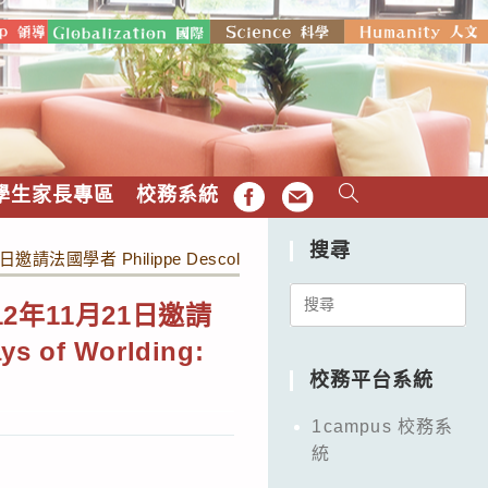
學生家長專區
校務系統
FB
EMAIL
搜尋
hilippe Descola來臺進行英文演講，講題：「Ways of Worl
Search
年11月21日邀請
for:
of Worlding:
校務平台系統
1campus 校務系
統