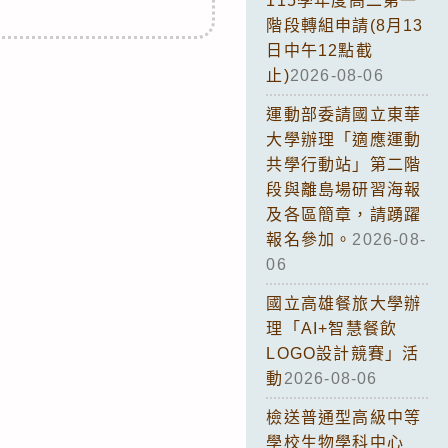
115學年度高二第一
階段轉組申請(8月13
日中午12點截
止)
2026-08-06
運動部委請國立東華
大學辦理「適應運動
共學行動站」第二階
段與離島場研習海報
及各區簡章，請踴躍
報名參加。
2026-08-
06
國立高雄餐旅大學辦
理「AI+智慧餐飲
LOGO設計競賽」活
動
2026-08-06
檢送普通型高級中等
學校生物學科中心