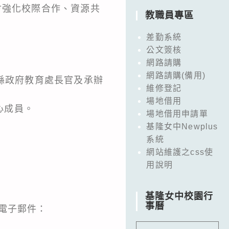
會強化校際合作、資源共
教職員專區
差勤系統
公文簽核
網路請購
網路請購(備用)
縣政府教育處長官及承辦
維修登記
場地借用
心成員。
場地借用申請單
基隆女中Newplus
系統
網站維護之css使
用說明
基隆女中校園行
事曆
電子郵件：