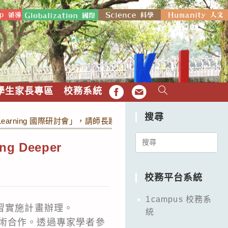
學生家長專區
校務系統
FB
EMAIL
搜尋
r Learning 國際研討會」，請師長踴躍報名參加。
Search
 Deeper
for:
校務平台系統
1campus 校務系
習實施計畫辦理。
統
術合作。透過專家學者參