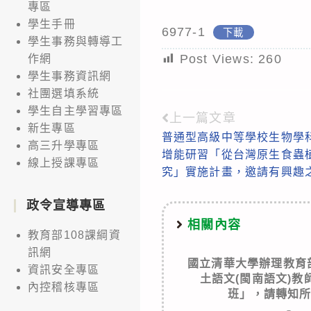
專區
學生手冊
6977-1
下載
學生事務與轉導工
Post Views:
260
作網
學生事務資訊網
社團選填系統
學生自主學習專區
上一篇文章
Read
新生專區
普通型高級中等學校生物學科
more
高三升學專區
增能研習「從台灣原生食蟲
線上授課專區
articles
究」實施計畫，邀請有興趣
政令宣導專區
相關內容
教育部108課綱資
訊網
國立清華大學辦理教育
資訊安全專區
土語文(閩南語文)
內控稽核專區
班」，請轉知