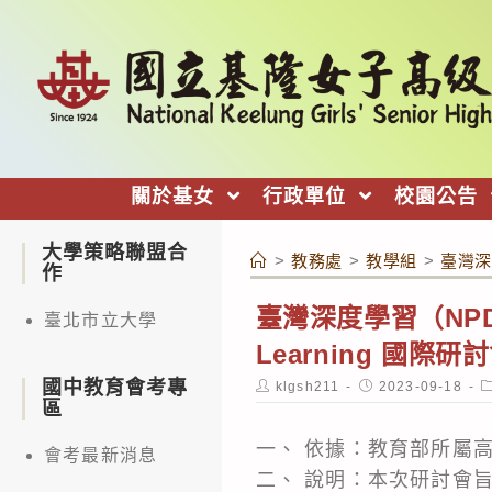
跳
轉
至
主
要
內
關於基女
行政單位
校園公告
容
大學策略聯盟合
>
教務處
>
教學組
>
臺灣深
作
臺灣深度學習（NPDL
臺北市立大學
Learning 國
國中教育會考專
Post
Post
P
klgsh211
2023-09-18
author:
published:
c
區
一、 依據：教育部所屬
會考最新消息
二、 說明：本次研討會