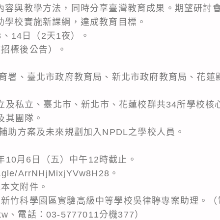
綱內容與教學方法，同時分享臺灣教育成果。期望研討
協助學校實施新課綱，達成教育目標。
3、14日（2天1夜）。
待招標後公告）。
前教育署、臺北市政府教育局、新北市政府教育局、花蓮
之國立及私立、臺北市、新北市、花蓮校群共34所學校核
員及其團隊。
化輔助方案及未來規劃加入NPDL之學校人員。
2年10月6日（五）中午12時截止。
.gle/ArrNHjMixjYVw8H28。
見本文附件。
立新竹科學園區實驗高級中等學校吳律聤專案助理。（
du.tw、電話：03-5777011分機377）