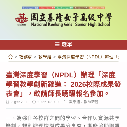
跳
轉
至
主
要
內
選單
容
>
教務處
>
教學組
>
臺灣深度學習（NPDL）辦理「深度
臺灣深度學習（NPDL）辦理「深度
學習教學創新躍進： 2026校際成果發
表會」，敬請師長踴躍報名參加。
Post
Post
Post
klgsh211
2026-03-09
教學組
/
教師研習
author:
published:
category:
一、為強化各校群之間的學習、合作與資源共享
機制，規劃辦理校際成果分享會，期能協助聯盟