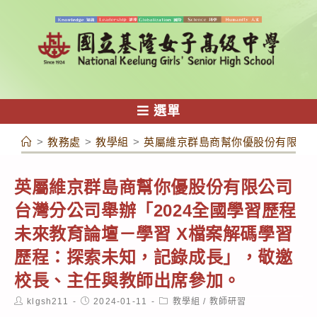
跳
轉
至
主
要
內
選單
容
>
教務處
>
教學組
>
英屬維京群島商幫你優股份有限公司
英屬維京群島商幫你優股份有限公司
台灣分公司舉辦「2024全國學習歷程
未來教育論壇－學習 X檔案解碼學習
歷程：探索未知，記錄成長」，敬邀
校長、主任與教師出席參加。
Post
Post
Post
klgsh211
2024-01-11
教學組
/
教師研習
author:
published:
category: