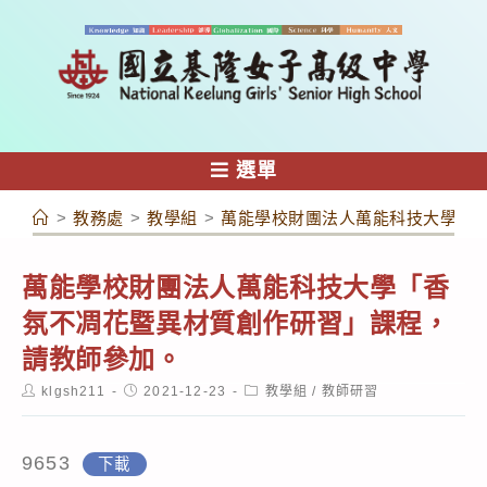
跳
轉
至
主
要
內
選單
容
>
教務處
>
教學組
>
萬能學校財團法人萬能科技大學「
萬能學校財團法人萬能科技大學「香
氛不凋花暨異材質創作研習」課程，
請教師參加。
Post
Post
Post
klgsh211
2021-12-23
教學組
/
教師研習
author:
published:
category:
9653
下載