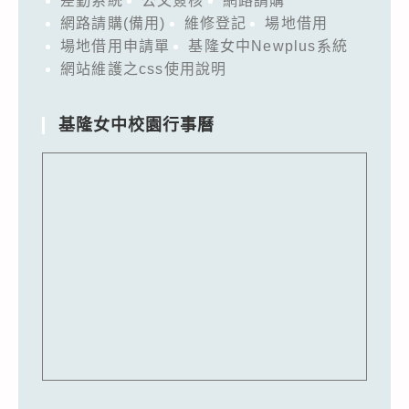
差勤系統
公文簽核
網路請購
網路請購(備用)
維修登記
場地借用
場地借用申請單
基隆女中Newplus系統
網站維護之css使用說明
基隆女中校園行事曆