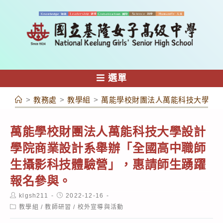
跳
轉
至
主
要
內
選單
容
>
教務處
>
教學組
>
萬能學校財團法人萬能科技大學設
萬能學校財團法人萬能科技大學設計
學院商業設計系舉辦「全國高中職師
生攝影科技體驗營」，惠請師生踴躍
報名參與。
Post
Post
klgsh211
2022-12-16
author:
published:
Post
教學組
/
教師研習
/
校外宣導與活動
category: