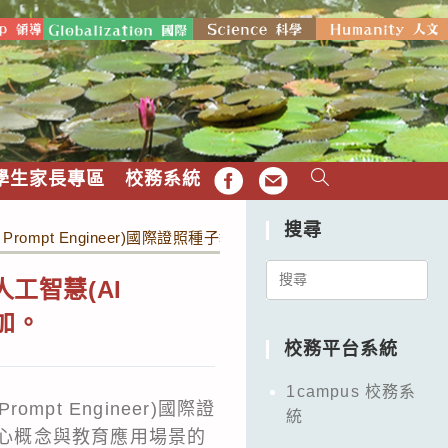
學生家長專區
校務系統
FB
EMAIL
搜尋
rompt Engineer)國際證照種子教師研習營」，敬邀教師參加。
Search
工智慧(AI
for:
參加。
校務平台系統
1campus 校務系
pt Engineer)國際證
統
r核心概念與教育應用場景的