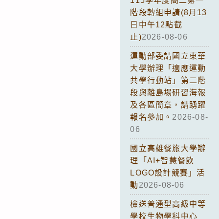
115學年度高二第一
階段轉組申請(8月13
日中午12點截
止)
2026-08-06
運動部委請國立東華
大學辦理「適應運動
共學行動站」第二階
段與離島場研習海報
及各區簡章，請踴躍
報名參加。
2026-08-
06
國立高雄餐旅大學辦
理「AI+智慧餐飲
LOGO設計競賽」活
動
2026-08-06
檢送普通型高級中等
學校生物學科中心