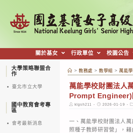
跳
轉
至
主
要
內
關於基女
行政單位
校園公告
容
大學策略聯盟合
>
教務處
>
教學組
>
萬能學
作
萬能學校財團法人萬能
臺北市立大學
Prompt Engi
國中教育會考專
Post
Post
P
klgsh211
2026-01-19
author:
published:
c
區
一、萬能學校財團法人萬能科技
會考最新消息
照種子教師研習營」，藉由研