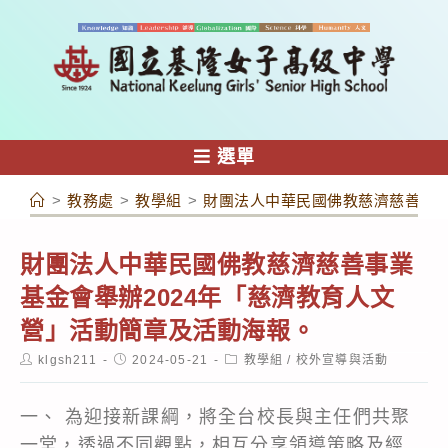
跳
轉
至
主
要
內
選單
容
>
教務處
>
教學組
>
財團法人中華民國佛教慈濟慈善事業
財團法人中華民國佛教慈濟慈善事業
基金會舉辦2024年「慈濟教育人文
營」活動簡章及活動海報。
Post
Post
Post
klgsh211
2024-05-21
教學組
/
校外宣導與活動
author:
published:
category:
一、 為迎接新課綱，將全台校長與主任們共聚
一堂，透過不同觀點，相互分享領導策略及經