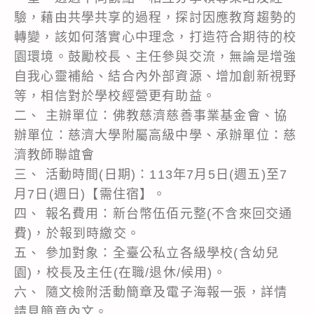
驗，藉由共學共享的過程，探討因應教育趨勢的
轉變，該如何落實心中理念，打造符合期待的校
園環境。鼓勵校長、主任參與交流，無論是增強
自我心靈補給、結合內外部資源、增加創新視野
等，相信對於學校經營更有助益。
二、 主辦單位：佛教慈濟慈善事業基金會、協
辦單位：慈濟大學附屬高級中學、承辦單位：慈
濟教師聯誼會
三、 活動時間(日期)：113年7月5日(週五)至7
月7日(週日)【需住宿】。
四、 報名費用：新台幣伍佰元整(不含來回交通
費)，於報到時繳交。
五、 參加對象：全臺公私立各級學校(含幼兒
園)，校長及主任(在職/退休/候用)。
六、 隨文檢附活動簡章及電子海報一張，詳情
請見簡章內文。