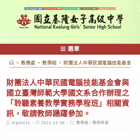
跳
轉
至
主
要
內
選單
容
>
教務處
>
教學組
>
財團法人中華民國電腦技能基金會
財團法人中華民國電腦技能基金會與
國立臺灣師範大學國文系合作辦理之
「聆聽素養教學實務學程班」相關資
訊，敬請教師踴躍參加。
Post
Post
Post
klgsh211
2021-12-08
教學組
/
教師研習
author:
published:
category: