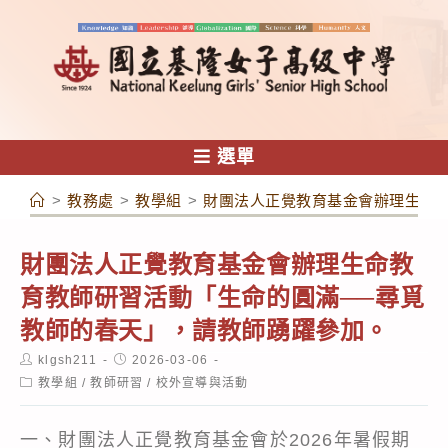
跳
轉
至
主
要
內
選單
容
>
教務處
>
教學組
>
財團法人正覺教育基金會辦理生命
財團法人正覺教育基金會辦理生命教
育教師研習活動「生命的圓滿──尋覓
教師的春天」，請教師踴躍參加。
Post
Post
klgsh211
2026-03-06
author:
published:
Post
教學組
/
教師研習
/
校外宣導與活動
category:
一、財團法人正覺教育基金會於2026年暑假期