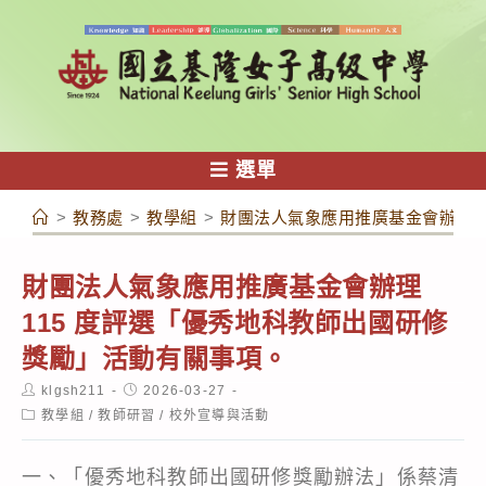
跳
轉
至
主
要
內
選單
容
>
教務處
>
教學組
>
財團法人氣象應用推廣基金會辦理1
財團法人氣象應用推廣基金會辦理
115 度評選「優秀地科教師出國研修
獎勵」活動有關事項。
Post
Post
klgsh211
2026-03-27
author:
published:
Post
教學組
/
教師研習
/
校外宣導與活動
category:
一、「優秀地科教師出國研修獎勵辦法」係蔡清