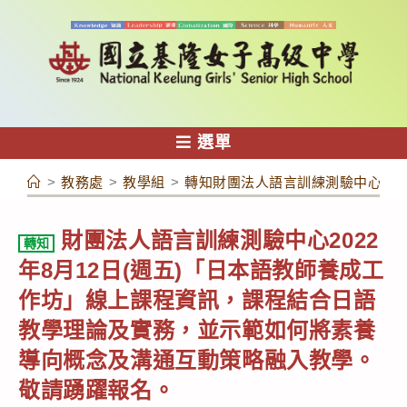
跳
轉
至
主
要
內
選單
容
>
教務處
>
教學組
>
轉知財團法人語言訓練測驗中心20
財團法人語言訓練測驗中心2022
轉知
年8月12日(週五)「日本語教師養成工
作坊」線上課程資訊，課程結合日語
教學理論及實務，並示範如何將素養
導向概念及溝通互動策略融入教學。
敬請踴躍報名。