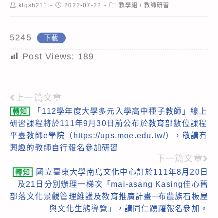
Post
Post
Post
klgsh211
2022-07-22
教學組
/
教師研習
author:
published:
category:
5245
下載
Post Views:
189
上一篇文章
Read
「112學年度大學多元入學高中種子教師」線上
轉知
more
研習課程將於111年9月30日前公布於教育部數位課程
articles
平臺教師e學院（https://ups.moe.edu.tw/），敬請有
興趣的教師自行報名參加研習
下一篇文章
國立臺東大學南島文化中心訂於111年8月20日
轉知
及21日分別辦理一梯次「mai-asang Kasing佳心舊
部落文化景觀管理維護及教育推廣計畫─布農族石板屋
與文化生態導覽」，請同仁踴躍報名參加。