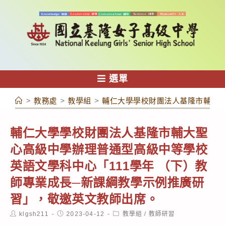
跳
轉
至
主
要
內
選單
容
>
教務處
>
教學組
>
輔仁大學學校財團法人基隆市輔大聖
輔仁大學學校財團法人基隆市輔大聖
心高級中學辦理普通型高級中等學校
英語文學科中心「111學年 （下）教
師專業成長─新課綱教學示例推廣研
習」，敬邀英文教師出席。
Post
Post
Post
klgsh211
2023-04-12
教學組
/
教師研習
author:
published:
category: