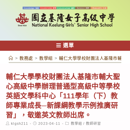
跳
轉
至
主
要
內
選單
容
>
教務處
>
教學組
>
輔仁大學學校財團法人基隆市輔大聖
輔仁大學學校財團法人基隆市輔大聖
心高級中學辦理普通型高級中等學校
英語文學科中心「111學年（下）教
師專業成長─新課綱教學示例推廣研
習」，敬邀英文教師出席。
Post
Post
Post
klgsh211
2023-04-11
教學組
/
教師研習
author:
published:
category: