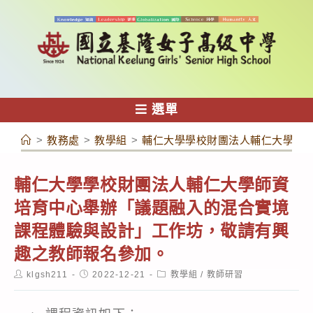
跳
轉
至
主
要
內
選單
容
>
教務處
>
教學組
>
輔仁大學學校財團法人輔仁大學師
輔仁大學學校財團法人輔仁大學師資
培育中心舉辦「議題融入的混合實境
課程體驗與設計」工作坊，敬請有興
趣之教師報名參加。
Post
Post
Post
klgsh211
2022-12-21
教學組
/
教師研習
author:
published:
category: