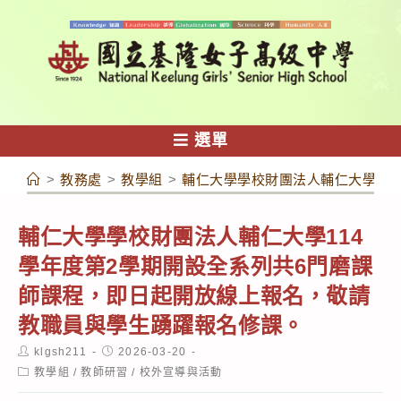
跳
轉
至
主
要
內
選單
容
>
教務處
>
教學組
>
輔仁大學學校財團法人輔仁大學11
輔仁大學學校財團法人輔仁大學114
學年度第2學期開設全系列共6門磨課
師課程，即日起開放線上報名，敬請
教職員與學生踴躍報名修課。
Post
Post
klgsh211
2026-03-20
author:
published:
Post
教學組
/
教師研習
/
校外宣導與活動
category: