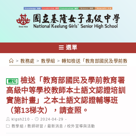
跳
轉
至
主
要
內
選單
容
>
教務處
>
教學組
>
轉知檢送「教育部國民及學前教育署
檢送「教育部國民及學前教育署
轉知
高級中等學校教師本土語文認證培訓
實施計畫」之本土語文認證輔導班
（第13梯次），請查照。
Post
Post
klgsh210
2024-04-29
author:
published:
Post
教學組
/
教師研習
/
最新消息
/
校外宣導與活動
category: